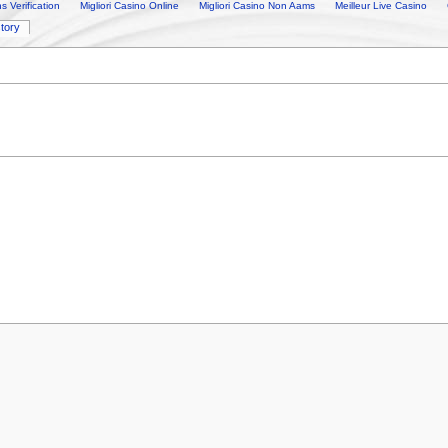
 Verification
Migliori Casino Online
Migliori Casino Non Aams
Meilleur Live Casino
story