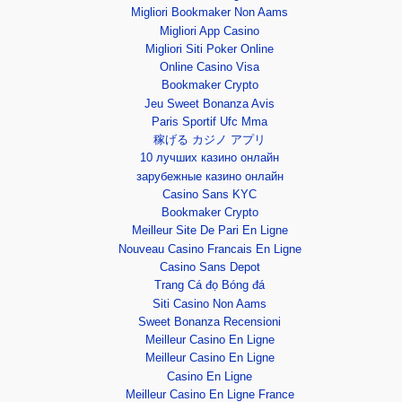
Migliori Bookmaker Non Aams
Migliori App Casino
Migliori Siti Poker Online
Online Casino Visa
Bookmaker Crypto
Jeu Sweet Bonanza Avis
Paris Sportif Ufc Mma
稼げる カジノ アプリ
10 лучших казино онлайн
зарубежные казино онлайн
Casino Sans KYC
Bookmaker Crypto
Meilleur Site De Pari En Ligne
Nouveau Casino Francais En Ligne
Casino Sans Depot
Trang Cá đọ Bóng đá
Siti Casino Non Aams
Sweet Bonanza Recensioni
Meilleur Casino En Ligne
Meilleur Casino En Ligne
Casino En Ligne
Meilleur Casino En Ligne France