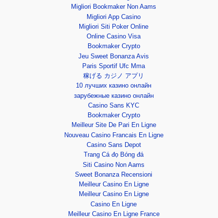
Migliori Bookmaker Non Aams
Migliori App Casino
Migliori Siti Poker Online
Online Casino Visa
Bookmaker Crypto
Jeu Sweet Bonanza Avis
Paris Sportif Ufc Mma
稼げる カジノ アプリ
10 лучших казино онлайн
зарубежные казино онлайн
Casino Sans KYC
Bookmaker Crypto
Meilleur Site De Pari En Ligne
Nouveau Casino Francais En Ligne
Casino Sans Depot
Trang Cá đọ Bóng đá
Siti Casino Non Aams
Sweet Bonanza Recensioni
Meilleur Casino En Ligne
Meilleur Casino En Ligne
Casino En Ligne
Meilleur Casino En Ligne France