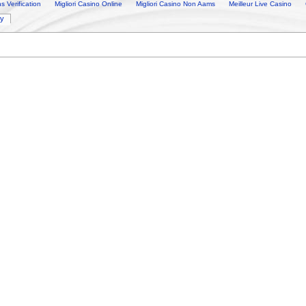
 Verification
Migliori Casino Online
Migliori Casino Non Aams
Meilleur Live Casino
ry