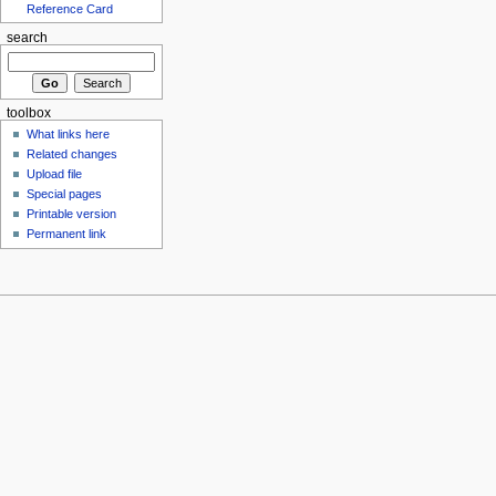
Reference Card
search
toolbox
What links here
Related changes
Upload file
Special pages
Printable version
Permanent link