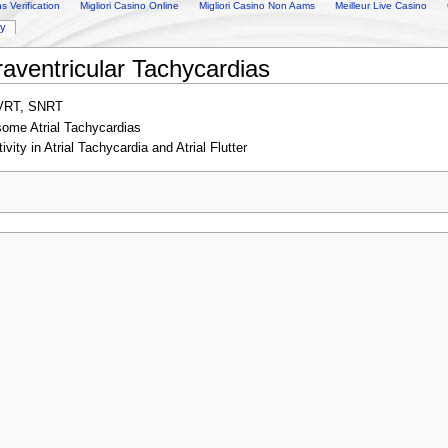
 Verification
Migliori Casino Online
Migliori Casino Non Aams
Meilleur Live Casino
ry
aventricular Tachycardias
AVRT, SNRT
some Atrial Tachycardias
vity in Atrial Tachycardia and Atrial Flutter