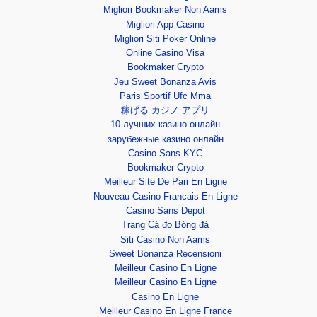
Migliori Bookmaker Non Aams
Migliori App Casino
Migliori Siti Poker Online
Online Casino Visa
Bookmaker Crypto
Jeu Sweet Bonanza Avis
Paris Sportif Ufc Mma
稼げる カジノ アプリ
10 лучших казино онлайн
зарубежные казино онлайн
Casino Sans KYC
Bookmaker Crypto
Meilleur Site De Pari En Ligne
Nouveau Casino Francais En Ligne
Casino Sans Depot
Trang Cá đọ Bóng đá
Siti Casino Non Aams
Sweet Bonanza Recensioni
Meilleur Casino En Ligne
Meilleur Casino En Ligne
Casino En Ligne
Meilleur Casino En Ligne France